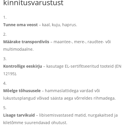
kinnitusvarustust
Tunne oma veost
– kaal, kuju, haprus.
Määrake transpordiviis
– maantee-, mere-, raudtee- või
multimodaalne.
Kontrollige eeskirju
– kasutage EL-sertifitseeritud tooteid (EN
12195).
Mõelge tõhususele
– hammaslattidega vardad või
lukustusplangud võivad säästa aega võrreldes rihmadega.
Lisage tarvikuid
– libisemisvastased matid, nurgakaitsed ja
kiletõmme suurendavad ohutust.