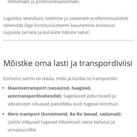
lihtsamaks ja professionaalsemaks.
Logistika, veonduse, tootmise ja sadamate professionaalidele
tähendab õige kinnitussüsteemi kasutamine erinevust
sujuvate tarnete ja kulukate häirete vahel.
Mõistke oma lasti ja transpordiviisi
Esimene samm on teada, mida ja kuidas te transportite:
Maanteetransport (veoautod, haagised,
autotranspordivahendid):
Sagedased pidurdused ja
vibratsioon nõuavad paindlikku kuid tugevat kinnitust.
Mere transport (konteinerid, Ro-Ro laevad, sadamad):
Lastile mõjuvad tugevad liikumised, laeva kallutus ja
virnastusrõhk.