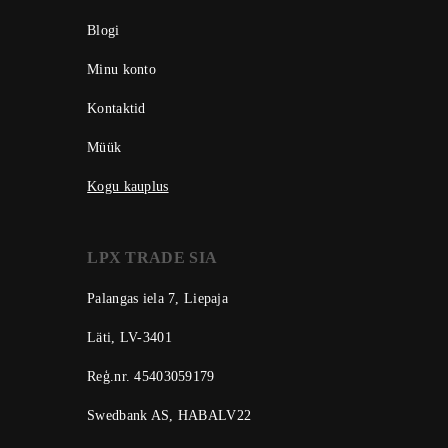
Blogi
Minu konto
Kontaktid
Müük
Kogu kauplus
LPX TRADE SIA
Palangas iela 7, Liepaja
Läti, LV-3401
Reģ.nr. 45403059179
Swedbank AS, HABALV22