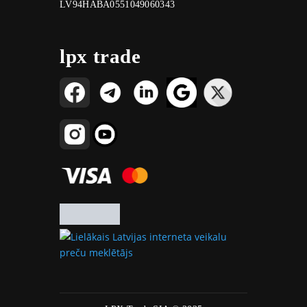
LV94HABA0551049060343
lpx trade