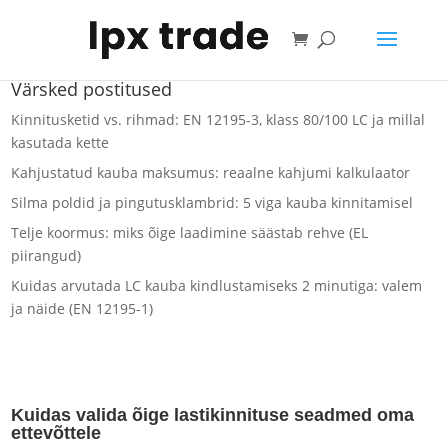
Ostukorv
Värsked postitused
Kinnitusketid vs. rihmad: EN 12195-3, klass 80/100 LC ja millal
kasutada kette
Kahjustatud kauba maksumus: reaalne kahjumi kalkulaator
Silma poldid ja pingutusklambrid: 5 viga kauba kinnitamisel
Telje koormus: miks õige laadimine säästab rehve (EL
piirangud)
Kuidas arvutada LC kauba kindlustamiseks 2 minutiga: valem
ja näide (EN 12195-1)
Kuidas valida õige lastikinnituse seadmed oma
ettevõttele