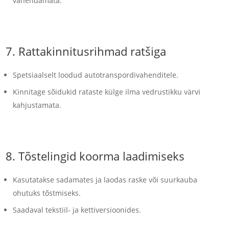
vähendamata.
7.
Rattakinnitusrihmad ratšiga
Spetsiaalselt loodud autotranspordivahenditele.
Kinnitage sõidukid rataste külge ilma vedrustikku värvi
kahjustamata.
8.
Tõstelingid koorma laadimiseks
Kasutatakse sadamates ja laodas raske või suurkauba
ohutuks tõstmiseks.
Saadaval tekstiil- ja kettiversioonides.