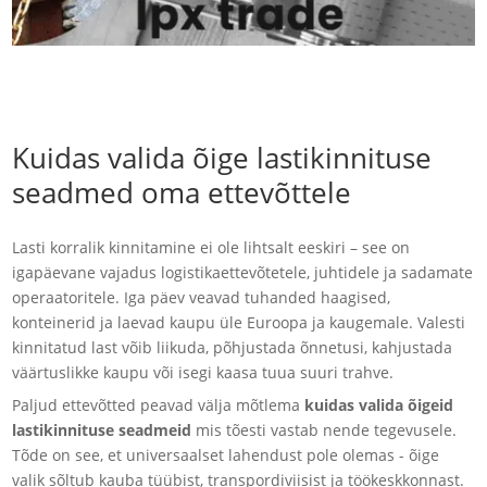
Kuidas valida õige lastikinnituse
seadmed oma ettevõttele
Lasti korralik kinnitamine ei ole lihtsalt eeskiri – see on
igapäevane vajadus logistikaettevõtetele, juhtidele ja sadamate
operaatoritele. Iga päev veavad tuhanded haagised,
konteinerid ja laevad kaupu üle Euroopa ja kaugemale. Valesti
kinnitatud last võib liikuda, põhjustada õnnetusi, kahjustada
väärtuslikke kaupu või isegi kaasa tuua suuri trahve.
Paljud ettevõtted peavad välja mõtlema
kuidas valida õigeid
lastikinnituse seadmeid
mis tõesti vastab nende tegevusele.
Tõde on see, et universaalset lahendust pole olemas - õige
valik sõltub kauba tüübist, transpordiviisist ja töökeskkonnast.