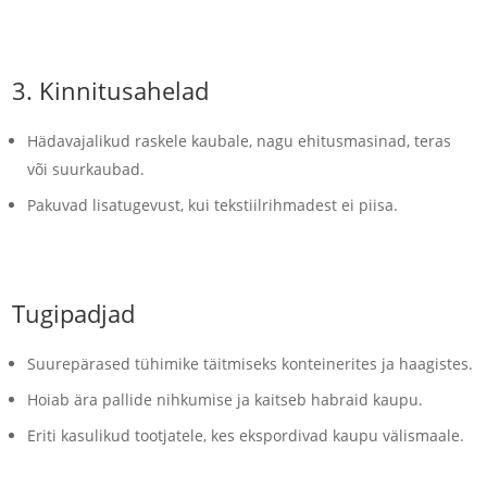
3.
Kinnitusahelad
Hädavajalikud raskele kaubale, nagu ehitusmasinad, teras
või suurkaubad.
Pakuvad lisatugevust, kui tekstiilrihmadest ei piisa.
Tugipadjad
Suurepärased tühimike täitmiseks konteinerites ja haagistes.
Hoiab ära pallide nihkumise ja kaitseb habraid kaupu.
Eriti kasulikud tootjatele, kes ekspordivad kaupu välismaale.