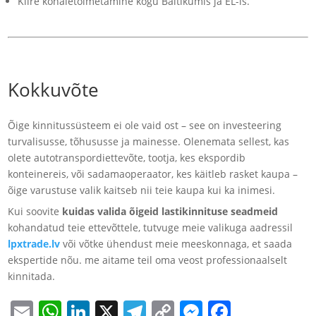
Kiire kohaletoimetamine kogu Baltikumis ja EL-is.
Kokkuvõte
Õige kinnitussüsteem ei ole vaid ost – see on investeering
turvalisusse, tõhususse ja mainesse. Olenemata sellest, kas
olete autotranspordiettevõte, tootja, kes ekspordib
konteinereis, või sadamaoperaator, kes käitleb rasket kaupa –
õige varustuse valik kaitseb nii teie kaupa kui ka inimesi.
Kui soovite
kuidas valida õigeid lastikinnituse seadmeid
kohandatud teie ettevõttele, tutvuge meie valikuga aadressil
lpxt
rade.lv
või võtke ühendust meie meeskonnaga, et saada
ekspertide nõu. me aitame teil oma veost professionaalselt
kinnitada.
Email
WhatsApp
LinkedIn
X
Telegram
Copy
Messenge
Facebo