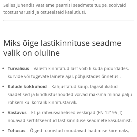
Selles juhendis vaatleme peamisi seadmete tüüpe, sobivaid
tööstusharusid ja ostueelseid kaalutlusi.
Miks õige lastikinnituse seadme
valik on oluline
Turvalisus
– Valesti kinnitatud last võib liikuda pidurdades,
kurvide või tugevate lainete ajal, põhjustades õnnetusi.
Kulude kokkuhoid
– Kahjustatud kaup, tagasilükatud
saadetised ja kindlustusnõuded võivad maksma minna palju
rohkem kui korralik kinnitustarvik.
Vastavus
– EL ja rahvusvahelised eeskirjad (EN 12195 jt)
nõuavad sertifitseeritud lastikinnituse seadmete kasutamist.
Tõhusus
– Õiged tööriistad muudavad laadimise kiiremaks,