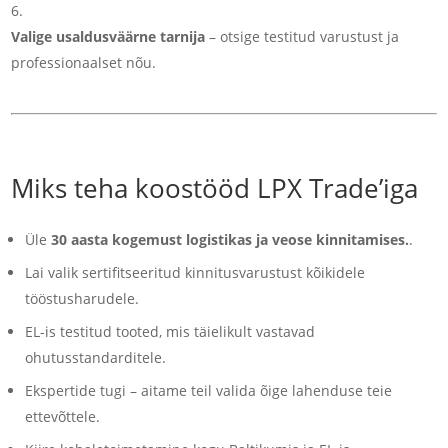
Valige usaldusväärne tarnija
– otsige testitud varustust ja
professionaalset nõu.
Miks teha koostööd LPX Trade’iga
Üle
30 aasta kogemust logistikas ja veose kinnitamises.
.
Lai valik sertifitseeritud kinnitusvarustust kõikidele
tööstusharudele.
EL-is testitud tooted, mis täielikult vastavad
ohutusstandarditele.
Ekspertide tugi – aitame teil valida õige lahenduse teie
ettevõttele.