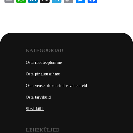
Link
KATEGOORIAD
Osta raudteeplomme
Osta pingutusrihmu
Osta veose blokeerimise vahendeid
Osta tarvikuid
Sirvi kõik
LEHEKÜLJED