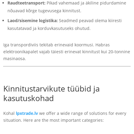
Raudteetransport:
Pikad vahemaad ja äkiline pidurdamine
nõuavad kõrge tugevusega kinnitust.
Laod/sisemine logistika:
Seadmed peavad olema kiiresti
kasutatavad ja korduvkasutuseks ohutud.
Iga transpordiviis tekitab erinevaid koormusi. Habras
elektroonikapalet vajab täiesti erinevat kinnitust kui 20-tonnine
masinaosa.
Kinnitustarvikute tüübid ja
kasutuskohad
Kohal
lpxt
rade.lv
we offer a wide range of solutions for every
situation. Here are the most important categories: