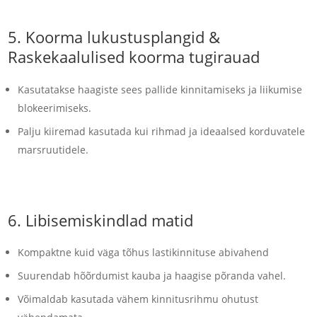
5.
Koorma lukustusplangid
&
Raskekaalulised koorma tugirauad
Kasutatakse haagiste sees pallide kinnitamiseks ja liikumise
blokeerimiseks.
Palju kiiremad kasutada kui rihmad ja ideaalsed korduvatele
marsruutidele.
6.
Libisemiskindlad matid
Kompaktne kuid väga tõhus lastikinnituse abivahend
Suurendab hõõrdumist kauba ja haagise põranda vahel.
Võimaldab kasutada vähem kinnitusrihmu ohutust