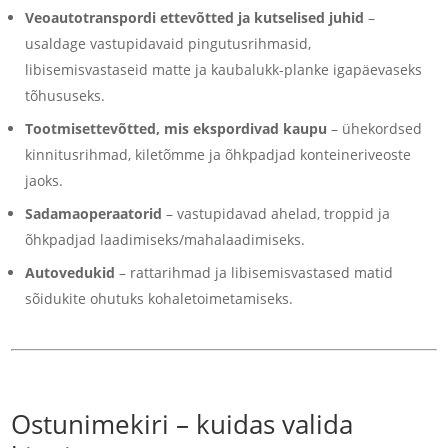
Veoautotranspordi ettevõtted ja kutselised juhid
–
usaldage vastupidavaid pingutusrihmasid,
libisemisvastaseid matte ja kaubalukk-planke igapäevaseks
tõhususeks.
Tootmisettevõtted, mis ekspordivad kaupu
– ühekordsed
kinnitusrihmad, kiletõmme ja õhkpadjad konteineriveoste
jaoks.
Sadamaoperaatorid
– vastupidavad ahelad, troppid ja
õhkpadjad laadimiseks/mahalaadimiseks.
Autovedukid
– rattarihmad ja libisemisvastased matid
sõidukite ohutuks kohaletoimetamiseks.
Ostunimekiri – kuidas valida