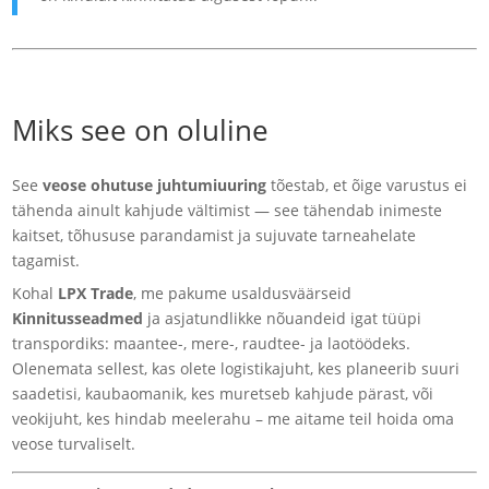
Miks see on oluline
See
veose ohutuse juhtumiuuring
tõestab, et õige varustus ei
tähenda ainult kahjude vältimist — see tähendab inimeste
kaitset, tõhususe parandamist ja sujuvate tarneahelate
tagamist.
Kohal
LPX Trade
, me pakume usaldusväärseid
Kinnitusseadmed
ja asjatundlikke nõuandeid igat tüüpi
transpordiks: maantee-, mere-, raudtee- ja laotöödeks.
Olenemata sellest, kas olete logistikajuht, kes planeerib suuri
saadetisi, kaubaomanik, kes muretseb kahjude pärast, või
veokijuht, kes hindab meelerahu – me aitame teil hoida oma
veose turvaliselt.