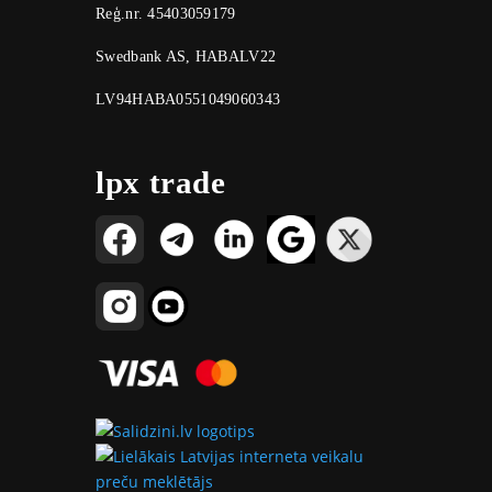
Reģ.nr. 45403059179
Swedbank AS, HABALV22
LV94HABA0551049060343
lpx trade