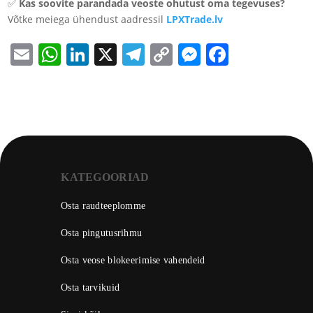
✅
Kas soovite parandada veoste ohutust oma tegevuses?
Võtke meiega ühendust aadressil
LPXTrade.lv
Email
WhatsApp
LinkedIn
X
Telegram
Copy
Messenge
Facebo
Link
KATEGOORIAD
Osta raudteeplomme
Osta pingutusrihmu
Osta veose blokeerimise vahendeid
Osta tarvikuid