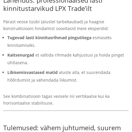
Lahendus: professionaalsed lasti
kinnitustarvikud LPX Trade’ilt
Pärast veose tüübi (alustel tarbekaubad) ja haagise
konstruktsiooni hindamist soovitasid meie eksperdid:
Tugevad lasti kinnitusrihmad pingutitega
esmaseks
kinnitamiseks.
Kaitsenurgad
et vältida rihmade kahjustusi ja hoida pinget
ühtlasena.
Libisemisvastased matid
aluste alla, et suurendada
hõõrdumist ja vähendada liikumist.
See kombinatsioon tagas veosele nii vertikaalse kui ka
horisontaalse stabiilsuse.
Tulemused: vähem juhtumeid, suurem