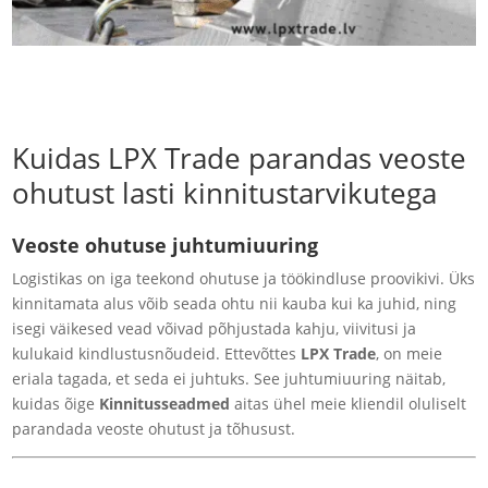
Kuidas LPX Trade parandas veoste
ohutust lasti kinnitustarvikutega
Veoste ohutuse juhtumiuuring
Logistikas on iga teekond ohutuse ja töökindluse proovikivi. Üks
kinnitamata alus võib seada ohtu nii kauba kui ka juhid, ning
isegi väikesed vead võivad põhjustada kahju, viivitusi ja
kulukaid kindlustusnõudeid. Ettevõttes
LPX Trade
, on meie
eriala tagada, et seda ei juhtuks. See juhtumiuuring näitab,
kuidas õige
Kinnitusseadmed
aitas ühel meie kliendil oluliselt
parandada veoste ohutust ja tõhusust.