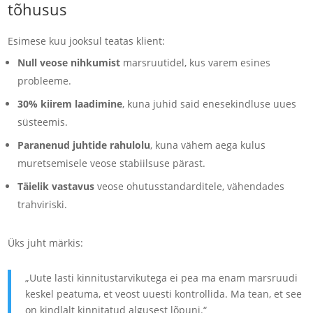
tõhusus
Esimese kuu jooksul teatas klient:
Null veose nihkumist
marsruutidel, kus varem esines
probleeme.
30% kiirem laadimine
, kuna juhid said enesekindluse uues
süsteemis.
Paranenud juhtide rahulolu
, kuna vähem aega kulus
muretsemisele veose stabiilsuse pärast.
Täielik vastavus
veose ohutusstandarditele, vähendades
trahviriski.
Üks juht märkis:
„Uute lasti kinnitustarvikutega ei pea ma enam marsruudi
keskel peatuma, et veost uuesti kontrollida. Ma tean, et see
on kindlalt kinnitatud algusest lõpuni.“