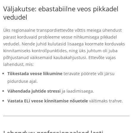
Väljakutse: ebastabiilne veos pikkadel
vedudel
Üks regionaalne transpordiettevõte võttis meiega ühendust
pärast korduvaid probleeme veose nihkumisega pikkadel
vedudel. Nende juhid kulutasid lisaaega koormate korduvaks
kinnitamiseks kontrollpunktides, ning üks juhtum oli juba
põhjustanud väiksemaid kaubakahjustusi. Ettevõte vajas
lahendust, mis:
Tõkestada veose liikumine
teravate pöörete või järsu
pidurduse ajal.
Vähendada juhtide stressi
ja laadimisaega.
Vastata ELi veose kinnitamise nõuetele
vältimaks trahve.