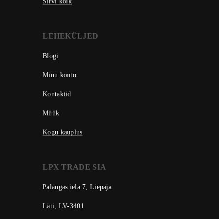
Sirvi kõik
LEHEKÜLJED
Blogi
Minu konto
Kontaktid
Müük
Kogu kauplus
LPX TRADE SIA
Palangas iela 7, Liepaja
Läti, LV-3401