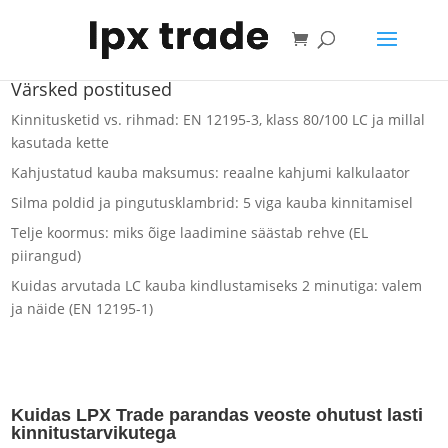
Ostukorv
Värsked postitused
Kinnitusketid vs. rihmad: EN 12195-3, klass 80/100 LC ja millal
kasutada kette
Kahjustatud kauba maksumus: reaalne kahjumi kalkulaator
Silma poldid ja pingutusklambrid: 5 viga kauba kinnitamisel
Telje koormus: miks õige laadimine säästab rehve (EL
piirangud)
Kuidas arvutada LC kauba kindlustamiseks 2 minutiga: valem
ja näide (EN 12195-1)
Kuidas LPX Trade parandas veoste ohutust lasti
kinnitustarvikutega