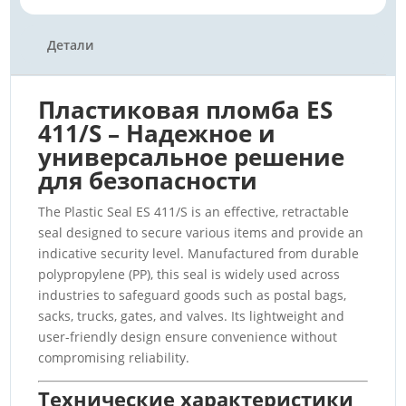
p
k
er
o
k
Детали
Пластиковая пломба ES
411/S – Надежное и
универсальное решение
для безопасности
The Plastic Seal ES 411/S is an effective, retractable
seal designed to secure various items and provide an
indicative security level. Manufactured from durable
polypropylene (PP), this seal is widely used across
industries to safeguard goods such as postal bags,
sacks, trucks, gates, and valves. Its lightweight and
user-friendly design ensure convenience without
compromising reliability.
Технические характеристики