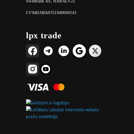
Swedbank AS, HABALV22
LV94HABA0551049060343
lpx trade