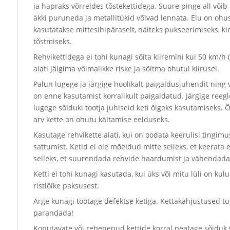
ja hapraks võrreldes tõstekettidega. Suure pinge all võib 
äkki puruneda ja metallitükid võivad lennata. Elu on ohus
kasutatakse mittesihipäraselt, näiteks pukseerimiseks, ki
tõstmiseks.
Rehvikettidega ei tohi kunagi sõita kiiremini kui 50 km/h (
alati jälgima võimalikke riske ja sõitma ohutul kiirusel.
Palun lugege ja järgige hoolikalt paigaldusjuhendit ning 
on enne kasutamist korralikult paigaldatud. Järgige reegle
lugege sõiduki tootja juhiseid keti õigeks kasutamiseks. Õ
arv kette on ohutu käitamise eelduseks.
Kasutage rehvikette alati, kui on oodata keerulisi tingimu
sattumist. Ketid ei ole mõeldud mitte selleks, et keerata 
selleks, et suurendada rehvide haardumist ja vähendada 
Ketti ei tohi kunagi kasutada, kui üks või mitu lüli on ku
ristlõike paksusest.
Ärge kunagi töötage defektse ketiga. Kettakahjustused tul
parandada!
Koputavate või rebenenud kettide korral peatage sõiduk v