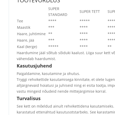
TOOTEVÕRDLUS
SUPER
SUPER TETT
SUP
STANDARD
Tee
****
*****
***
Maastik
***
****
***
Haare, juhtimine
**
****
***
Haare, jää
***
****
***
Kaal (kerge)
*****
****
**
Haardumine jääl sõltub sõiduki kaalust. Liiga suur kett v
vähendab haardumist.
Kasutusjuhend
Paigaldamine, kasutamine ja ohutus.
Tryggi rehvikettide kasutamisega kinnitate, et olete lugen
alljärgnevaid hoiatusi ja juhiseid ning ei esita tootja, im
vastu mingeid nõudeid nende mittejärgimise korral.
Turvalisus
See kett on mõeldud ainult rehvikettidena kasutamiseks.
karastatud ettenähtud kasutusotstarbeks. See karastam