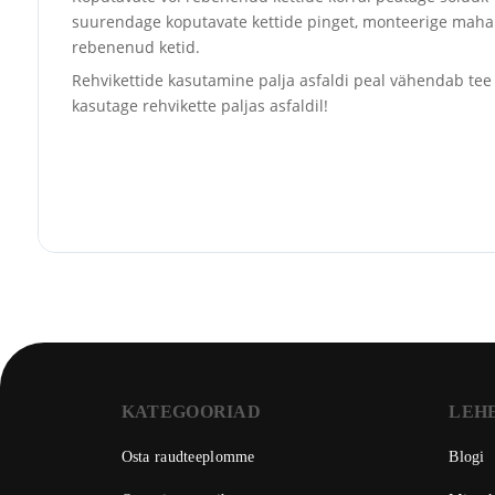
suurendage koputavate kettide pinget, monteerige maha
rebenenud ketid.
Rehvikettide kasutamine palja asfaldi peal vähendab tee
kasutage rehvikette paljas asfaldil!
KATEGOORIAD
LEH
Osta raudteeplomme
Blogi