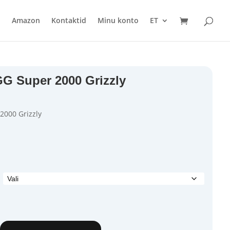
i
Amazon
Kontaktid
Minu konto
ET
Ostukorv
G Super 2000 Grizzly
2000 Grizzly