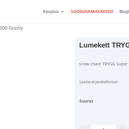
Kauplus
SOODUSPAKKUMISED
Blog
00 Grizzly
Lumekett TRYG
snow chain TRYGG Super 
Saadaval järeltellimisel
Suurus