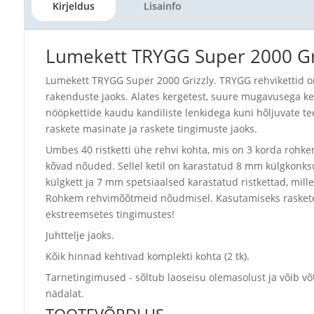
Kirjeldus
Lisainfo
Lumekett TRYGG Super 2000 Gr
Lumekett TRYGG Super 2000 Grizzly. TRYGG rehvikettid on
rakenduste jaoks. Alates kergetest, suure mugavusega ke
nööpkettide kaudu kandiliste lenkidega kuni hõljuvate t
raskete masinate ja raskete tingimuste jaoks.
Umbes 40 ristketti ühe rehvi kohta, mis on 3 korda rohk
kõvad nõuded. Sellel ketil on karastatud 8 mm külgkonk
külgkett ja 7 mm spetsiaalsed karastatud ristkettad, mill
Rohkem rehvimõõtmeid nõudmisel. Kasutamiseks raskete
ekstreemsetes tingimustes!
Juhttelje jaoks.
Kõik hinnad kehtivad komplekti kohta (2 tk).
Tarnetingimused - sõltub laoseisu olemasolust ja võib võ
nädalat.