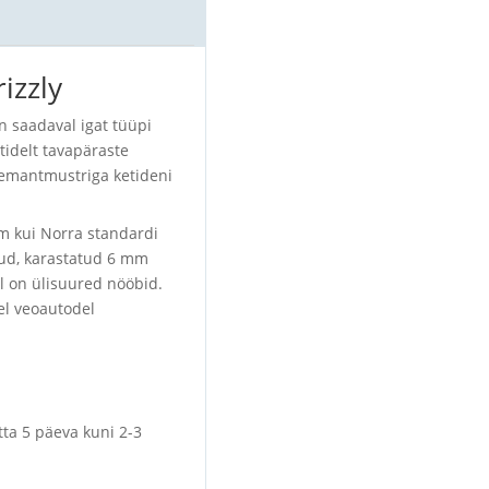
izzly
 saadaval igat tüüpi
tidelt tavapäraste
eemantmustriga ketideni
em kui Norra standardi
sud, karastatud 6 mm
el on ülisuured nööbid.
l veoautodel
tta 5 päeva kuni 2-3