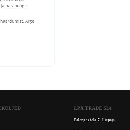
 ja parandage
 haardumist. Ärge
EKÜLJED
LPX TRADE SIA
Palangas iela 7, Liepaja