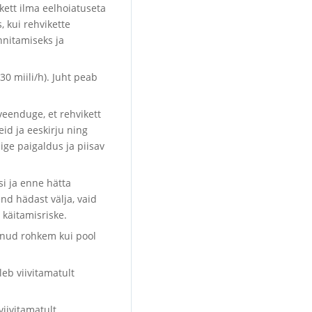
kett ilma eelhoiatuseta
, kui rehvikette
nnitamiseks ja
30 miili/h). Juht peab
veenduge, et rehvikett
id ja eeskirju ning
ige paigaldus ja piisav
si ja enne hätta
end hädast välja, vaid
käitamisriske.
lunud rohkem kui pool
eb viivitamatult
iivitamatult,