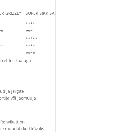
ER GRIZZLY
SUPER SIKK SAKK
BOSS
SNAKE
SCAN TRAC
*
****
****
****
*****
**
***
****
***
**
*
*****
****
****
****
**
****
*****
****
****
****
**
*****
*****
õrreldes kaaluga
ud ja järgite
portija või jaemüüja
 Rehvikett on
ine muudab keti kõvaks