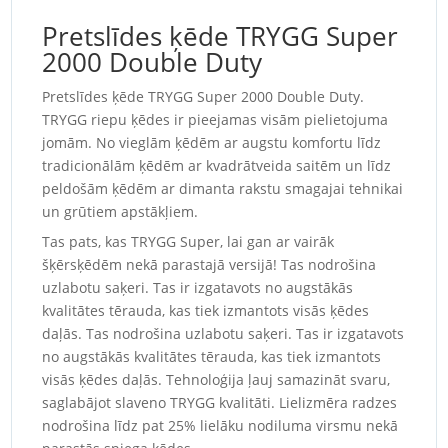
Pretslīdes ķēde TRYGG Super
2000 Double Duty
Pretslīdes ķēde TRYGG Super 2000 Double Duty.
TRYGG riepu ķēdes ir pieejamas visām pielietojuma
jomām. No vieglām ķēdēm ar augstu komfortu līdz
tradicionālām ķēdēm ar kvadrātveida saitēm un līdz
peldošām ķēdēm ar dimanta rakstu smagajai tehnikai
un grūtiem apstākļiem.
Tas pats, kas TRYGG Super, lai gan ar vairāk
šķērsķēdēm nekā parastajā versijā! Tas nodrošina
uzlabotu saķeri. Tas ir izgatavots no augstākās
kvalitātes tērauda, kas tiek izmantots visās ķēdes
daļās. Tas nodrošina uzlabotu saķeri. Tas ir izgatavots
no augstākās kvalitātes tērauda, kas tiek izmantots
visās ķēdes daļās. Tehnoloģija ļauj samazināt svaru,
saglabājot slaveno TRYGG kvalitāti. Lielizmēra radzes
nodrošina līdz pat 25% lielāku nodiluma virsmu nekā