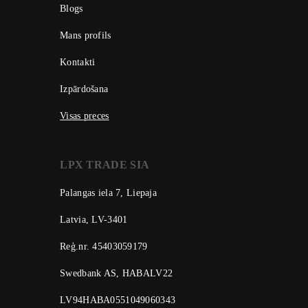
Blogs
Mans profils
Kontakti
Izpārdošana
Visas preces
LPX TRADE SIA
Palangas iela 7, Liepaja
Latvia, LV-3401
Reģ.nr. 45403059179
Swedbank AS, HABALV22
LV94HABA0551049060343