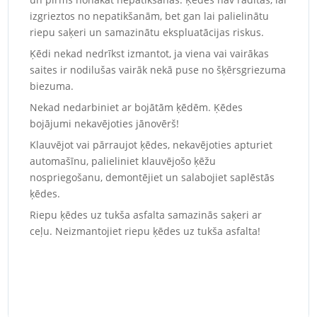
izgrieztos no nepatikšanām, bet gan lai palielinātu
riepu saķeri un samazinātu ekspluatācijas riskus.
Ķēdi nekad nedrīkst izmantot, ja viena vai vairākas
saites ir nodilušas vairāk nekā puse no šķērsgriezuma
biezuma.
Nekad nedarbiniet ar bojātām ķēdēm. Ķēdes
bojājumi nekavējoties jānovērš!
Klauvējot vai pārraujot ķēdes, nekavējoties apturiet
automašīnu, palieliniet klauvējošo ķēžu
nospriegošanu, demontējiet un salabojiet saplēstās
ķēdes.
Riepu ķēdes uz tukša asfalta samazinās saķeri ar
ceļu. Neizmantojiet riepu ķēdes uz tukša asfalta!