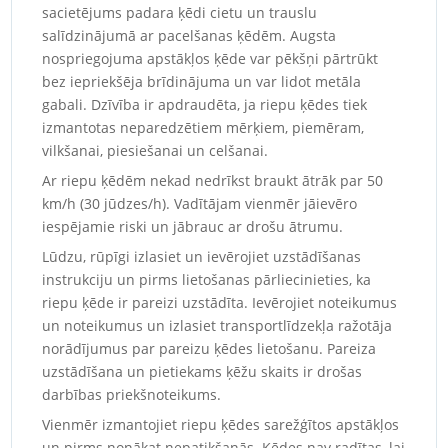
sacietējums padara ķēdi cietu un trauslu
salīdzinājumā ar pacelšanas ķēdēm. Augsta
nospriegojuma apstākļos ķēde var pēkšņi pārtrūkt
bez iepriekšēja brīdinājuma un var lidot metāla
gabali. Dzīvība ir apdraudēta, ja riepu ķēdes tiek
izmantotas neparedzētiem mērķiem, piemēram,
vilkšanai, piesiešanai un celšanai.
Ar riepu ķēdēm nekad nedrīkst braukt ātrāk par 50
km/h (30 jūdzes/h). Vadītājam vienmēr jāievēro
iespējamie riski un jābrauc ar drošu ātrumu.
Lūdzu, rūpīgi izlasiet un ievērojiet uzstādīšanas
instrukciju un pirms lietošanas pārliecinieties, ka
riepu ķēde ir pareizi uzstādīta. Ievērojiet noteikumus
un noteikumus un izlasiet transportlīdzekļa ražotāja
norādījumus par pareizu ķēdes lietošanu. Pareiza
uzstādīšana un pietiekams ķēžu skaits ir drošas
darbības priekšnoteikums.
Vienmēr izmantojiet riepu ķēdes sarežģītos apstākļos
un pirms nonākat nepatikšanās. Ķēdes nav radītas, lai