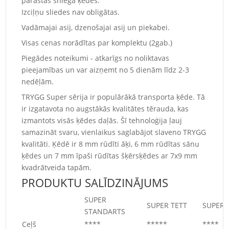
parastās sniega ķēdes.
Izciļņu sliedes nav obligātas.
Vadāmajai asij, dzenošajai asij un piekabei.
Visas cenas norādītas par komplektu (2gab.)
Piegādes noteikumi - atkarīgs no noliktavas
pieejamības un var aizņemt no 5 dienām līdz 2-3
nedēļām.
TRYGG Super sērija ir populārākā transporta ķēde. Tā
ir izgatavota no augstākās kvalitātes tērauda, kas
izmantots visās ķēdes daļās. Šī tehnoloģija ļauj
samazināt svaru, vienlaikus saglabājot slaveno TRYGG
kvalitāti. Ķēdē ir 8 mm rūdīti āķi, 6 mm rūdītas sānu
ķēdes un 7 mm īpaši rūdītas šķērsķēdes ar 7x9 mm
kvadrātveida tapām.
PRODUKTU SALĪDZINĀJUMS
SUPER
SUPER TETT
SUPER 
STANDARTS
Ceļš
****
*****
****