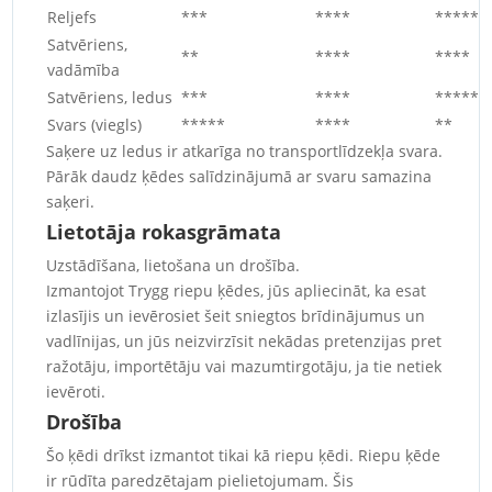
Reljefs
***
****
*****
Satvēriens,
**
****
****
vadāmība
Satvēriens, ledus
***
****
*****
Svars (viegls)
*****
****
**
Saķere uz ledus ir atkarīga no transportlīdzekļa svara.
Pārāk daudz ķēdes salīdzinājumā ar svaru samazina
saķeri.
Lietotāja rokasgrāmata
Uzstādīšana, lietošana un drošība.
Izmantojot Trygg riepu ķēdes, jūs apliecināt, ka esat
izlasījis un ievērosiet šeit sniegtos brīdinājumus un
vadlīnijas, un jūs neizvirzīsit nekādas pretenzijas pret
ražotāju, importētāju vai mazumtirgotāju, ja tie netiek
ievēroti.
Drošība
Šo ķēdi drīkst izmantot tikai kā riepu ķēdi. Riepu ķēde
ir rūdīta paredzētajam pielietojumam. Šis