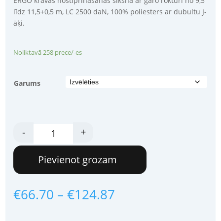
ERGO kravas nostiprināšanas siksna ar garo rokturi no 9,5
līdz 11,5+0,5 m, LC 2500 daN, 100% poliesters ar dubultu J-
āķi.
Noliktavā 258 prece/-es
Garums
ERGO Ratchet Strap 10-12m 2500daN (8pcs/carton) daudzums
-
+
Pievienot grozam
Price
€
66.70
–
€
124.87
range:
€66.70