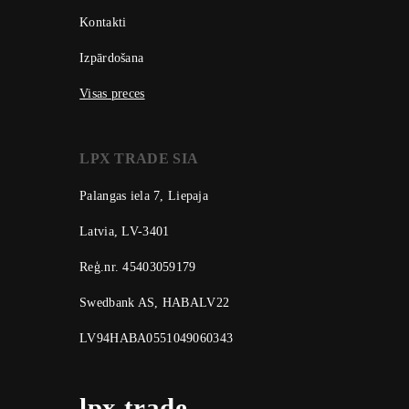
Kontakti
Izpārdošana
Visas preces
LPX TRADE SIA
Palangas iela 7, Liepaja
Latvia, LV-3401
Reģ.nr. 45403059179
Swedbank AS, HABALV22
LV94HABA0551049060343
lpx trade