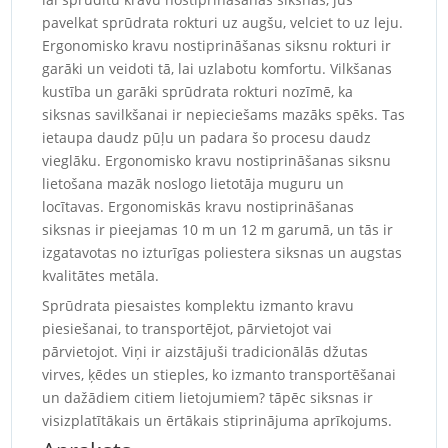
pavelkat sprūdrata rokturi uz augšu, velciet to uz leju.
Ergonomisko kravu nostiprināšanas siksnu rokturi ir
garāki un veidoti tā, lai uzlabotu komfortu. Vilkšanas
kustība un garāki sprūdrata rokturi nozīmē, ka
siksnas savilkšanai ir nepieciešams mazāks spēks. Tas
ietaupa daudz pūļu un padara šo procesu daudz
vieglāku. Ergonomisko kravu nostiprināšanas siksnu
lietošana mazāk noslogo lietotāja muguru un
locītavas. Ergonomiskās kravu nostiprināšanas
siksnas ir pieejamas 10 m un 12 m garumā, un tās ir
izgatavotas no izturīgas poliestera siksnas un augstas
kvalitātes metāla.
Sprūdrata piesaistes komplektu izmanto kravu
piesiešanai, to transportējot, pārvietojot vai
pārvietojot. Viņi ir aizstājuši tradicionālās džutas
virves, ķēdes un stieples, ko izmanto transportēšanai
un dažādiem citiem lietojumiem? tāpēc siksnas ir
visizplatītākais un ērtākais stiprinājuma aprīkojums.