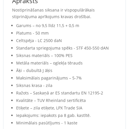
Apraksts
Nostiprināšanas siksana ir vispopulārākais
stiprinājuma aprīkojums kravas drošībai.
Garums – no 9,5 līdz 11,5 + 0,5 m
Platums - 50 mm
Celtspēja - LC 2500 daN
Standarta spriegojuma spēks - STF 450-550 dAN
Siksnas materiāls – 100% PES
Metāla materiāls – oglekļa tērauds
Āķi – dubultā J āķis
Maksimālais pagarinājums – 5-7%
Siksnas krasa - zila
Ražots – Saskaņā ar ES standartu EN 12195-2
Kvalitāte – TUV Rheinland sertificēta
Etiķete – zila etiķete, LPX Trade SIA
Iepakojums: iepakots pa 8 gab. kastītē.
Minimālais pasūtījums - 1 kaste