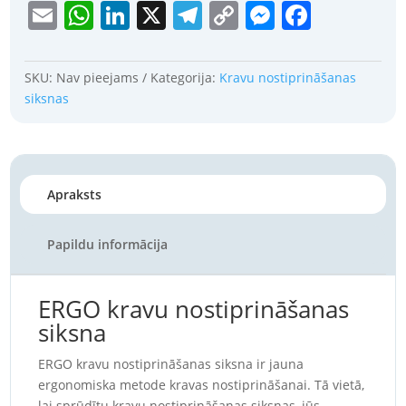
E
W
Li
X
T
C
M
F
through
€124.87
m
h
n
el
o
e
a
ai
at
k
e
p
ss
c
SKU:
Nav pieejams
Kategorija:
Kravu nostiprināšanas
l
s
e
gr
y
e
e
siksnas
A
dI
a
Li
n
b
p
n
m
n
g
o
p
k
er
o
Apraksts
k
Papildu informācija
ERGO kravu nostiprināšanas
siksna
ERGO kravu nostiprināšanas siksna ir jauna
ergonomiska metode kravas nostiprināšanai. Tā vietā,
lai sprūdītu kravu nostiprināšanas siksnas, jūs