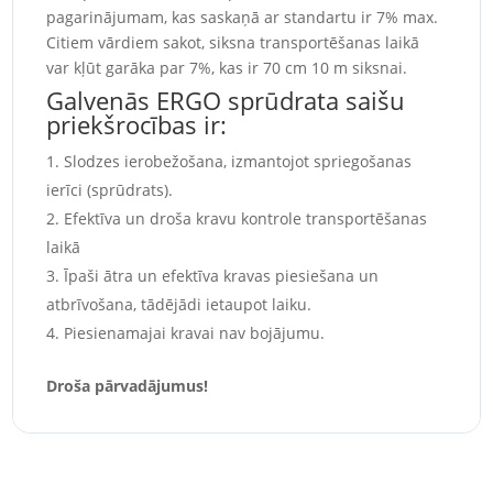
pagarinājumam, kas saskaņā ar standartu ir 7% max.
Citiem vārdiem sakot, siksna transportēšanas laikā
var kļūt garāka par 7%, kas ir 70 cm 10 m siksnai.
Galvenās ERGO sprūdrata saišu
priekšrocības ir:
Slodzes ierobežošana, izmantojot spriegošanas
ierīci (sprūdrats).
Efektīva un droša kravu kontrole transportēšanas
laikā
Īpaši ātra un efektīva kravas piesiešana un
atbrīvošana, tādējādi ietaupot laiku.
Piesienamajai kravai nav bojājumu.
Droša pārvadājumus!