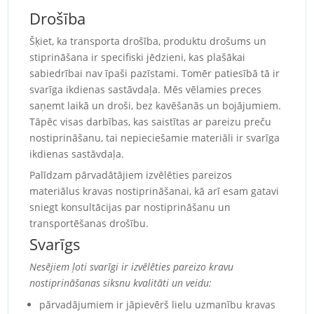
Drošība
Šķiet, ka transporta drošība, produktu drošums un
stiprināšana ir specifiski jēdzieni, kas plašākai
sabiedrībai nav īpaši pazīstami. Tomēr patiesībā tā ir
svarīga ikdienas sastāvdaļa. Mēs vēlamies preces
saņemt laikā un droši, bez kavēšanās un bojājumiem.
Tāpēc visas darbības, kas saistītas ar pareizu preču
nostiprināšanu, tai nepieciešamie materiāli ir svarīga
ikdienas sastāvdaļa.
Palīdzam pārvadātājiem izvēlēties pareizos
materiālus kravas nostiprināšanai, kā arī esam gatavi
sniegt konsultācijas par nostiprināšanu un
transportēšanas drošību.
Svarīgs
Nesējiem ļoti svarīgi ir izvēlēties pareizo kravu
nostiprināšanas siksnu kvalitāti un veidu:
pārvadājumiem ir jāpievērš lielu uzmanību kravas