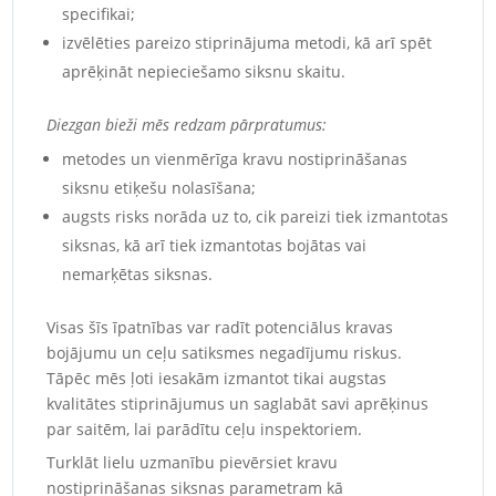
specifikai;
izvēlēties pareizo stiprinājuma metodi, kā arī spēt
aprēķināt nepieciešamo siksnu skaitu.
Diezgan bieži mēs redzam pārpratumus:
metodes un vienmērīga kravu nostiprināšanas
siksnu etiķešu nolasīšana;
augsts risks norāda uz to, cik pareizi tiek izmantotas
siksnas, kā arī tiek izmantotas bojātas vai
nemarķētas siksnas.
Visas šīs īpatnības var radīt potenciālus kravas
bojājumu un ceļu satiksmes negadījumu riskus.
Tāpēc mēs ļoti iesakām izmantot tikai augstas
kvalitātes stiprinājumus un saglabāt savi aprēķinus
par saitēm, lai parādītu ceļu inspektoriem.
Turklāt lielu uzmanību pievērsiet kravu
nostiprināšanas siksnas parametram kā