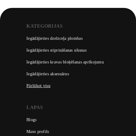
KATEGORIJAS
Iegādājieties dzelzceļa plombas
Iegādājieties stiprināšanas siksnas
Iegādājieties kravas bloķēšanas aprīkojumu
Iegādājieties aksesuārus
Pārlūkot visu
LAPAS
Blogs
Mans profils