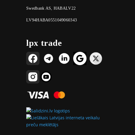
Swedbank AS, HABALV22
LV94HABA0551049060343
lpx trade