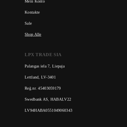
Mein Konto
Kontakte
Sale
Shop Alle
LPX TRADE SIA
Palangas iela 7, Liepaja
Lettland, LV-3401
Reģ.nr. 45403059179
Swedbank AS, HABALV22
LV94HABA0551049060343