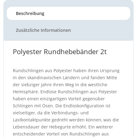
p
n
m
n
g
o
Beschreibung
p
k
er
o
k
Zusätzliche Informationen
Polyester Rundhebebänder 2t
Rundschlingen aus Polyester haben ihren Ursprung
in den skandinavischen Ländern und fanden Mitte
der siebziger Jahre ihren Weg in die westliche
Hemisphäre. Endlose Rundschlingen aus Polyester
haben einen einzigartigen Vorteil gegenüber
Schlingen mit Ösen. Die Endloskonfiguration ist
vielseitiger, da die Verbindungs- und
Lastkontaktpunkte gedreht werden können, was die
Lebensdauer der Hebegurte erhöht. Ein weiterer
entscheidender Vorteil von Rundschlingen aus